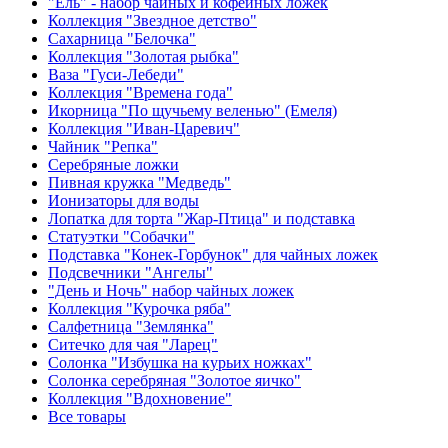
"Ель" - набор чайных и кофейных ложек
Коллекция "Звездное детство"
Сахарница "Белочка"
Коллекция "Золотая рыбка"
Ваза "Гуси-Лебеди"
Коллекция "Времена года"
Икорница "По щучьему веленью" (Емеля)
Коллекция "Иван-Царевич"
Чайник "Репка"
Серебряные ложки
Пивная кружка "Медведь"
Ионизаторы для воды
Лопатка для торта "Жар-Птица" и подставка
Статуэтки "Собачки"
Подставка "Конек-Горбунок" для чайных ложек
Подсвечники "Ангелы"
"День и Ночь" набор чайных ложек
Коллекция "Курочка ряба"
Салфетница "Землянка"
Ситечко для чая "Ларец"
Солонка "Избушка на курьих ножках"
Солонка серебряная "Золотое яичко"
Коллекция "Вдохновение"
Все товары